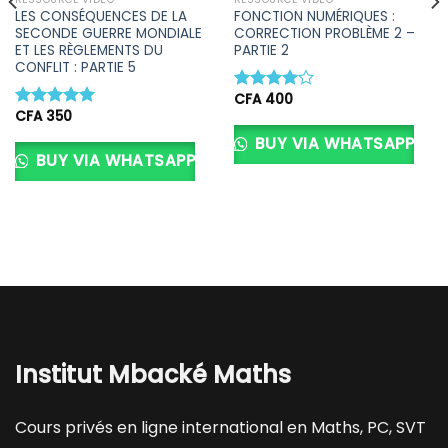
LES CONSÉQUENCES DE LA
FONCTION NUMÉRIQUES :
SECONDE GUERRE MONDIALE
CORRECTION PROBLÈME 2 –
ET LES RÈGLEMENTS DU
PARTIE 2
CONFLIT : PARTIE 5
CFA
400
Note
CFA
350
4.00
sur
Note
5.00
5
sur 5
BUY VIA WHATSAPP
BUY VIA WHATSAPP
Institut Mbacké Maths
Cours privés en ligne international en Maths, PC, SVT