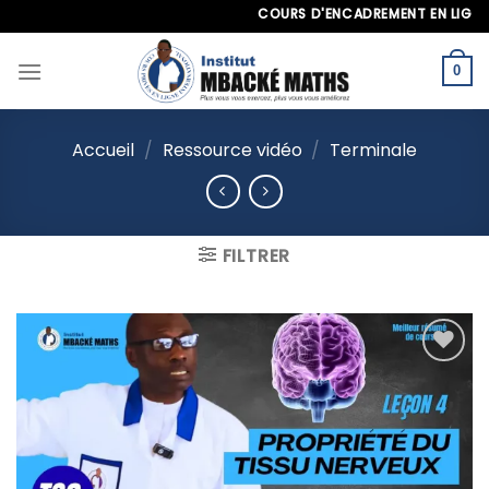
Skip
COURS D'ENCADREMENT EN LIGNE À L'
to
content
0
Accueil
/
Ressource vidéo
/
Terminale
FILTRER
Ajouter
à la
liste
d’envies