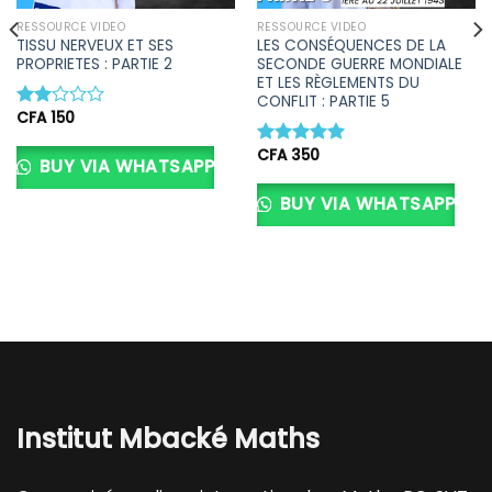
d’envies
d’envies
RESSOURCE VIDÉO
RESSOURCE VIDÉO
TISSU NERVEUX ET SES
LES CONSÉQUENCES DE LA
PROPRIETES : PARTIE 2
SECONDE GUERRE MONDIALE
ET LES RÈGLEMENTS DU
CONFLIT : PARTIE 5
CFA
150
Note
2.00
CFA
350
sur
Note
5.00
BUY VIA WHATSAPP
5
sur 5
BUY VIA WHATSAPP
Institut Mbacké Maths