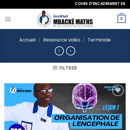
Skip
COURS D'ENCADREMENT EN LIGNE À
to
content
0
Accueil
/
Ressource vidéo
/
Terminale
FILTRER
Ajouter
à la
liste
d’envies