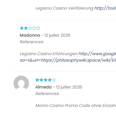
Legiano Casino Verifizierung
http://too
Note
Madonna
–
12 juillet 2026
2
References:
sur
5
Legiano Casino Erfahrungen
http://www.google
sa=t&url=https://philosophywiki.space/wiki
Note
4
Almeda
–
12 juillet 2026
sur 5
References:
Monro Casino Promo Code ohne Einza