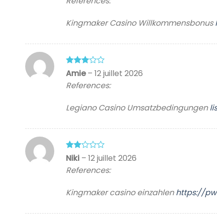
References:
sur
5
Kingmaker Casino Willkommensbonus
Note
3
Amie
–
12 juillet 2026
sur 5
References:
Legiano Casino Umsatzbedingungen
l
Note
Niki
–
12 juillet 2026
2
References:
sur
5
Kingmaker casino einzahlen
https://pw