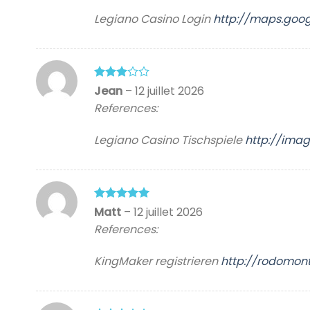
Legiano Casino Login
http://maps.goo
Note
3
Jean
–
12 juillet 2026
sur 5
References:
Legiano Casino Tischspiele
http://imag
Note
5
sur
Matt
–
12 juillet 2026
5
References:
KingMaker registrieren
http://rodomont