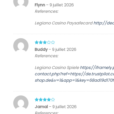
Note
4
Flynn
–
9 juillet 2026
sur 5
References:
Legiano Casino Paysafecard
http://de
Note
3
Buddy
–
9 juillet 2026
sur 5
References:
Legiano Casino Spiele
https://iframely
contact.php?ref=https://de.trustpilot
shop.de&v=1&app=1&key=68ad19d170f2
Note
4
Jamal
–
9 juillet 2026
sur 5
References: