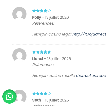
Note
4
Polly
–
13 juillet 2026
sur 5
References:
Hitnspin casino legal
http://it.rojadir
Note
5
sur
Lionel
–
13 juillet 2026
5
References:
Hitnspin casino mobile
thetruckersrepo
Note
4
Seth
–
13 juillet 2026
sur 5