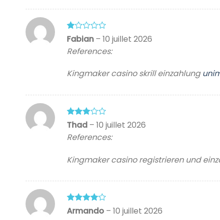
Note
Fabian
–
10 juillet 2026
1
References:
sur
5
Kingmaker casino skrill einzahlung
uni
Note
3
Thad
–
10 juillet 2026
sur 5
References:
Kingmaker casino registrieren und ein
Note
4
Armando
–
10 juillet 2026
sur 5