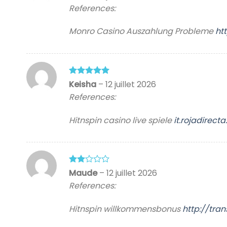
5
References:
Monro Casino Auszahlung Probleme
ht
Note
5
sur
Keisha
–
12 juillet 2026
5
References:
Hitnspin casino live spiele
it.rojadirecta
Note
Maude
–
12 juillet 2026
2
References:
sur
5
Hitnspin willkommensbonus
http://tran