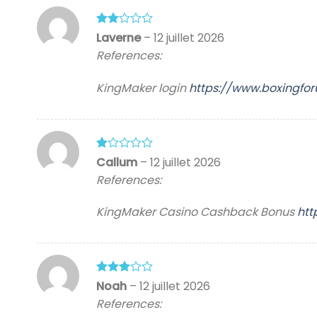
Note
Laverne
–
12 juillet 2026
2
References:
sur
5
KingMaker login
https://www.boxingfo
Note
Callum
–
12 juillet 2026
1
References:
sur
5
KingMaker Casino Cashback Bonus
htt
Note
3
Noah
–
12 juillet 2026
sur 5
References: