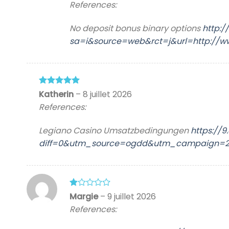
References:
sur
5
No deposit bonus binary options
http:/
sa=i&source=web&rct=j&url=http://ww
Note
5
sur
Katherin
–
8 juillet 2026
5
References:
Legiano Casino Umsatzbedingungen
https://9
diff=0&utm_source=ogdd&utm_campaign=266
Note
Margie
–
9 juillet 2026
1
References:
sur
5