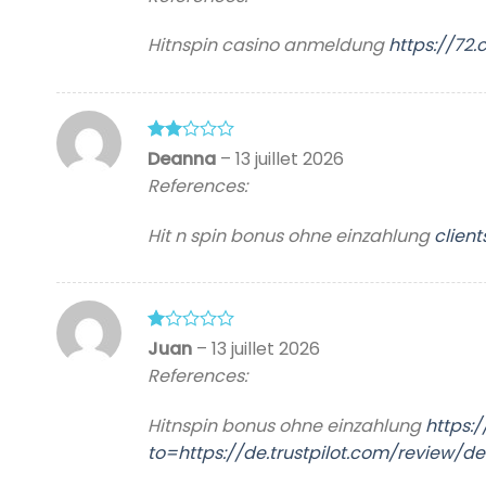
5
Hitnspin casino anmeldung
https://72.
Note
Deanna
–
13 juillet 2026
2
References:
sur
5
Hit n spin bonus ohne einzahlung
client
Note
Juan
–
13 juillet 2026
1
References:
sur
5
Hitnspin bonus ohne einzahlung
https:
to=https://de.trustpilot.com/review/d