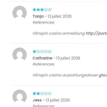
Note
3
Tanja
–
13 juillet 2026
sur 5
References:
Hitnspin casino anmeldung
http://port
Note
Catharine
–
13 juillet 2026
1
References:
sur
5
Hitnspin casino auszahlungsdauer
gta.
Note
Jess
–
13 juillet 2026
2
References:
sur