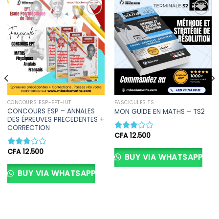
Ajouter
Ajouter
à la liste
à la liste
d’envies
d’envies
CONCOURS ESP-EPT-IUT
FASCICULES TS
CONCOURS ESP – ANNALES
MON GUIDE EN MATHS – TS2
DES ÉPREUVES PRECEDENTES +
CORRECTION
CFA
12.500
Note
3.17
CFA
12.500
sur 5
Note
BUY VIA WHATSAPP
2.78
sur 5
BUY VIA WHATSAPP