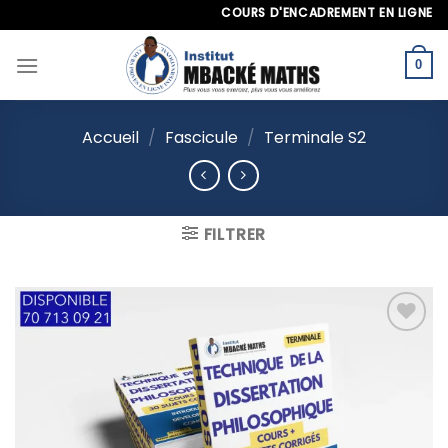
Skip
COURS D'ENCADREMENT EN LIGNE À L'I
to
content
0
Accueil
/
Fascicule
/
Terminale S2
FILTRER
Ajouter
à la
liste
d’envies