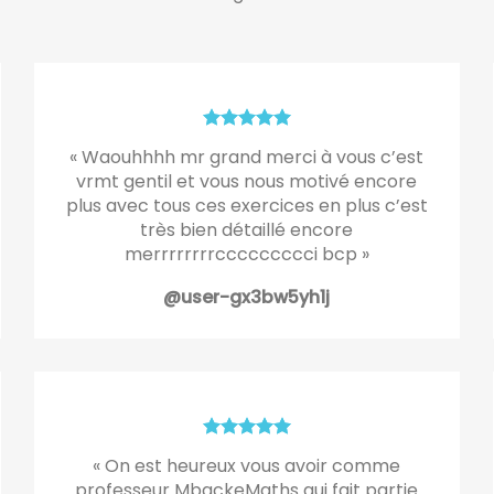
« Waouhhhh mr grand merci à vous c’est
vrmt gentil et vous nous motivé encore
plus avec tous ces exercices en plus c’est
très bien détaillé encore
merrrrrrrrccccccccci bcp »
@user-gx3bw5yh1j
« On est heureux vous avoir comme
professeur MbackeMaths qui fait partie