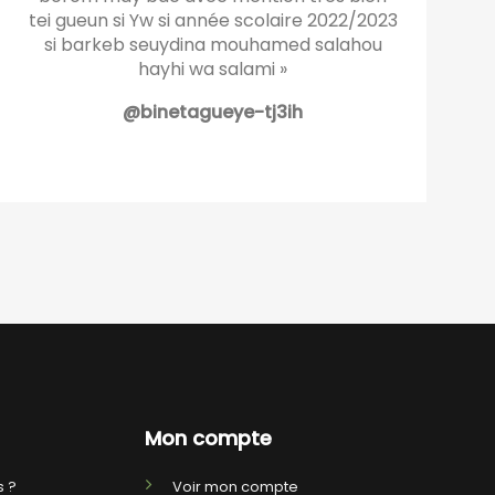
tei gueun si Yw si année scolaire 2022/2023
si barkeb seuydina mouhamed salahou
hayhi wa salami »
@binetagueye-tj3ih
Mon compte
 ?
Voir mon compte