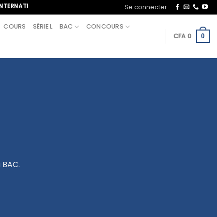
ATIONAL, APPELEZ-NOUS AU+221 70 713 09 21
Se connecter
COURS
SÉRIE L
BAC
CONCOURS
CFA
0
0
 BAC.